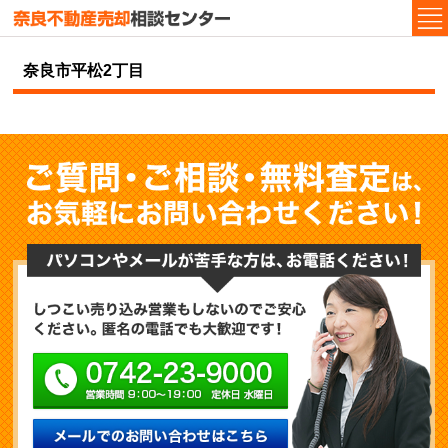
奈良市平松2丁目
ご
パ
しつこい売り込み営
0742-23-9000