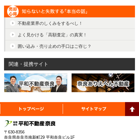
瑕疵保険
不動産業界のしくみをするべし！
よく見かける「高額査定」の真実！
囲い込み・売り止めの手口はご存じ？
関連・提携サイト
平和不動産奈良
トップページ
サイ
奈
〒630-8356
奈良県奈良市南新町29 平和奈良ビル1F