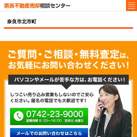
奈良市北市町
ご
パ
しつこい売り込み営
0742-23-9000