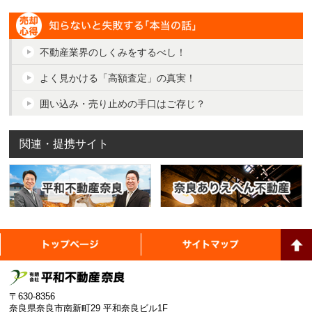
瑕疵保険
不動産業界のしくみをするべし！
よく見かける「高額査定」の真実！
囲い込み・売り止めの手口はご存じ？
関連・提携サイト
平和不動産奈良
トップページ
サイ
奈
〒630-8356
奈良県奈良市南新町29 平和奈良ビル1F